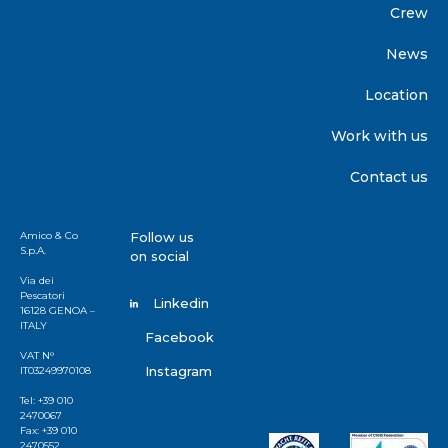
Crew
News
Location
Work with us
Contact us
Amico & Co
Follow us
S.p.A.
on social
Via dei
Pescatori
Linkedin
16128 GENOA –
ITALY
Facebook
VAT N°
Instagram
IT03249970108
Tel: +39 010
2470067
Fax: +39 010
2470552